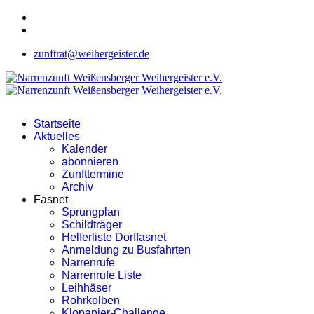
zunftrat@weihergeister.de
Startseite
Aktuelles
Kalender
abonnieren
Zunfttermine
Archiv
Fasnet
Sprungplan
Schildträger
Helferliste Dorffasnet
Anmeldung zu Busfahrten
Narrenrufe
Narrenrufe Liste
Leihhäser
Rohrkolben
Klopapier-Challenge