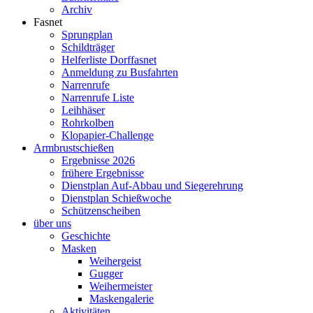
Archiv
Fasnet
Sprungplan
Schildträger
Helferliste Dorffasnet
Anmeldung zu Busfahrten
Narrenrufe
Narrenrufe Liste
Leihhäser
Rohrkolben
Klopapier-Challenge
Armbrustschießen
Ergebnisse 2026
frühere Ergebnisse
Dienstplan Auf-Abbau und Siegerehrung
Dienstplan Schießwoche
Schützenscheiben
über uns
Geschichte
Masken
Weihergeist
Gugger
Weihermeister
Maskengalerie
Aktivitäten