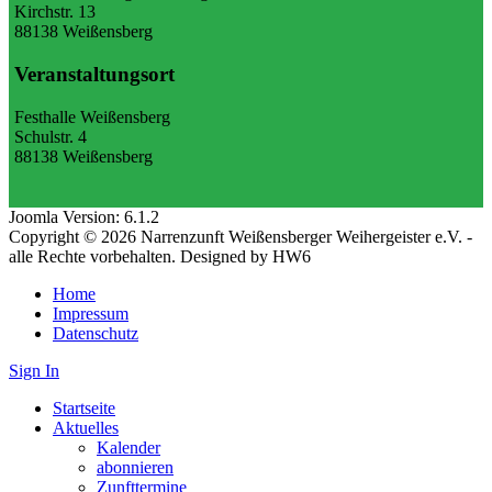
Kirchstr. 13
88138 Weißensberg
Veranstaltungsort
Festhalle Weißensberg
Schulstr. 4
88138 Weißensberg
Joomla Version: 6.1.2
Copyright © 2026 Narrenzunft Weißensberger Weihergeister e.V. -
alle Rechte vorbehalten. Designed by HW6
Home
Impressum
Datenschutz
Sign In
Startseite
Aktuelles
Kalender
abonnieren
Zunfttermine