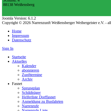
Schulstr. 4
88138 Weißensberg
Joomla Version: 6.1.2
Copyright © 2026 Narrenzunft Weißensberger Weihergeister e.V. - a
Home
Impressum
Datenschutz
Sign In
Startseite
Aktuelles
Kalender
abonnieren
Zunfttermine
Archiv
Fasnet
Sprungplan
Schildträger
Helferliste Dorffasnet
Anmeldung zu Busfahrten
Narrenrufe
Narrenrufe Liste