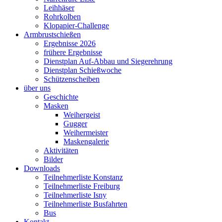
Leihhäser
Rohrkolben
Klopapier-Challenge
Armbrustschießen
Ergebnisse 2026
frühere Ergebnisse
Dienstplan Auf-Abbau und Siegerehrung
Dienstplan Schießwoche
Schützenscheiben
über uns
Geschichte
Masken
Weihergeist
Gugger
Weihermeister
Maskengalerie
Aktivitäten
Bilder
Downloads
Teilnehmerliste Konstanz
Teilnehmerliste Freiburg
Teilnehmerliste Isny
Teilnehmerliste Busfahrten
Bus
Kontakt