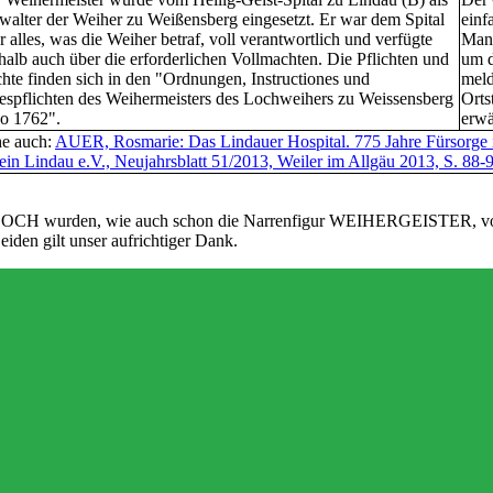
walter der Weiher zu Weißensberg eingesetzt. Er war dem Spital
einf
r alles, was die Weiher betraf, voll verantwortlich und verfügte
Mann
halb auch über die erforderlichen Vollmachten. Die Pflichten und
um d
hte finden sich in den "Ordnungen, Instructiones und
meld
espflichten des Weihermeisters des Lochweihers zu Weissensberg
Orts
o 1762".
erwä
he auch:
AUER, Rosmarie: Das Lindauer Hospital. 775 Jahre Fürsorge im
ein Lindau e.V., Neujahrsblatt 51/2013, Weiler im Allgäu 2013, S. 88-
 wurden, wie auch schon die Narrenfigur WEIHERGEISTER, von d
eiden gilt unser aufrichtiger Dank.