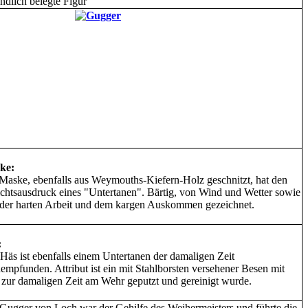
ndlich belegte Figur
ke:
Maske, ebenfalls aus Weymouths-Kiefern-Holz geschnitzt, hat den
chtsausdruck eines "Untertanen". Bärtig, von Wind und Wetter sowie
der harten Arbeit und dem kargen Auskommen gezeichnet.
:
Häs ist ebenfalls einem Untertanen der damaligen Zeit
empfunden. Attribut ist ein mit Stahlborsten versehener Besen mit
zur damaligen Zeit am Wehr geputzt und gereinigt wurde.
Gugger von Loch war der Gehilfe des Weihermeisters und führte die