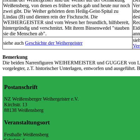
Weißensberg, von denen es früher sechs gab und heute nur noch
Ver
zwei gibt. Die Weiher gehörten dem Heilig-Geist-Spital zu
übe
Lindau (B) und dienten rein der Fischzucht. Die
des
WEIHERGEISTER sind vom Wesen her freundlich, hilfsbereit,
Rec
hintergründig und verschmitzt. Mit ihrem Binsenwedel "stauben
Eid
sie die Menschen ab".
ann
sie
siehe auch
Geschichte der Weihergeister
Ver
Bemerkung
Die beiden Narrenfiguren WEIHERMEISTER und GUGGER von LOCH
vorgelegter, z.T. historischer Unterlagen, entworfen und ausgeführt. B
Postanschrift
NZ Weißensberger Weihergeister e.V.
Kirchstr. 13
88138 Weißensberg
Veranstaltungsort
Festhalle Weißensberg