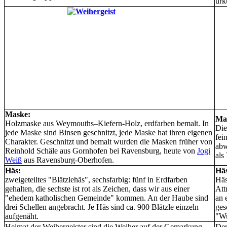
urk
Maske:
Ma
Holzmaske aus Weymouths–Kiefern-Holz, erdfarben bemalt. In
Die
jede Maske sind Binsen geschnitzt, jede Maske hat ihren eigenen
fei
Charakter. Geschnitzt und bemalt wurden die Masken früher von
abw
Reinhold Schäle aus Gornhofen bei Ravensburg, heute von
Jogi
als
Weiß
aus Ravensburg-Oberhofen.
Häs:
Hä
zweigeteiltes "Blätzlehäs", sechsfarbig: fünf in Erdfarben
Häs
gehalten, die sechste ist rot als Zeichen, dass wir aus einer
Att
"ehedem katholischen Gemeinde" kommen. An der Haube sind
an 
drei Schellen angebracht. Je Häs sind ca. 900 Blätzle einzeln
ges
aufgenäht.
"Wu
Heimat der Weihergeister sind die Weiher auf der Gemarkung
Der