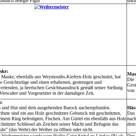
undlich belegte Figur
urku
ske:
Mas
 Maske, ebenfalls aus Weymouths-Kiefern-Holz geschnitzt, hat
Die 
ne Gesichtszüge und einen erhabenen, gestrengen und
Gesi
ertenden, ja herrischen Gesichtsausdruck gemäß seiner Stellung
von 
 Verwalter und Vorgesetzter in der damaligen Zeit.
s:
 und Hut sind dem ausgehenden Barock nachempfunden.
Häs
ribute sind ein aus Holz geschnitzter Gehstock mit geschnitzten,
Das 
einem Ring befestigten, Fischen. Am Gürtel ein ebenfalls aus Holz
nach
chnitzter Schlüssel als Zeichen seiner Macht und Befugnis das
dem 
hr" (das Wehr) der Weiher zu öffnen oder nicht.
 Weihermeister wurde vom Heilig-Geist-Spital zu Lindau (B) als
Der 