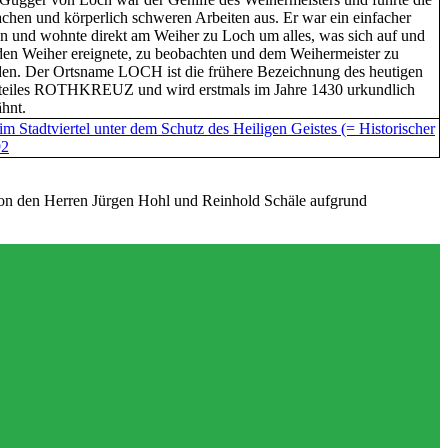
achen und körperlich schweren Arbeiten aus. Er war ein einfacher
 und wohnte direkt am Weiher zu Loch um alles, was sich auf und
en Weiher ereignete, zu beobachten und dem Weihermeister zu
en. Der Ortsname LOCH ist die frühere Bezeichnung des heutigen
teiles ROTHKREUZ und wird erstmals im Jahre 1430 urkundlich
hnt.
 Stadtviertel unter dem Schutz des Heiligen Geistes (= Historischer
92
en Herren Jürgen Hohl und Reinhold Schäle aufgrund