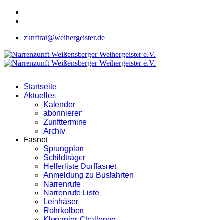
zunftrat@weihergeister.de
Startseite
Aktuelles
Kalender
abonnieren
Zunfttermine
Archiv
Fasnet
Sprungplan
Schildträger
Helferliste Dorffasnet
Anmeldung zu Busfahrten
Narrenrufe
Narrenrufe Liste
Leihhäser
Rohrkolben
Klopapier-Challenge