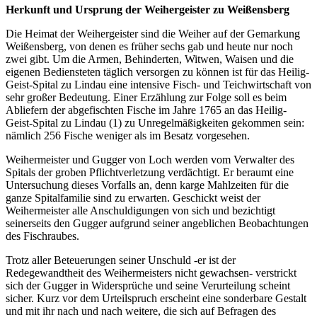
Herkunft und Ursprung der Weihergeister zu Weißensberg
Die Heimat der Weihergeister sind die Weiher auf der Gemarkung
Weißensberg, von denen es früher sechs gab und heute nur noch
zwei gibt. Um die Armen, Behinderten, Witwen, Waisen und die
eigenen Bediensteten täglich versorgen zu können ist für das Heilig-
Geist-Spital zu Lindau eine intensive Fisch- und Teichwirtschaft von
sehr großer Bedeutung. Einer Erzählung zur Folge soll es beim
Abliefern der abgefischten Fische im Jahre 1765 an das Heilig-
Geist-Spital zu Lindau (1) zu Unregelmäßigkeiten gekommen sein:
nämlich 256 Fische weniger als im Besatz vorgesehen.
Weihermeister und Gugger von Loch werden vom Verwalter des
Spitals der groben Pflichtverletzung verdächtigt. Er beraumt eine
Untersuchung dieses Vorfalls an, denn karge Mahlzeiten für die
ganze Spitalfamilie sind zu erwarten. Geschickt weist der
Weihermeister alle Anschuldigungen von sich und bezichtigt
seinerseits den Gugger aufgrund seiner angeblichen Beobachtungen
des Fischraubes.
Trotz aller Beteuerungen seiner Unschuld -er ist der
Redegewandtheit des Weihermeisters nicht gewachsen- verstrickt
sich der Gugger in Widersprüche und seine Verurteilung scheint
sicher. Kurz vor dem Urteilspruch erscheint eine sonderbare Gestalt
und mit ihr nach und nach weitere, die sich auf Befragen des