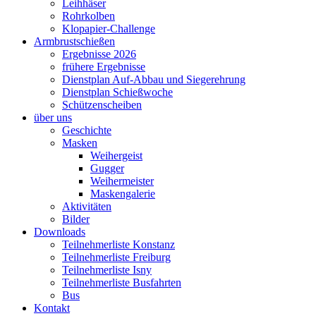
Leihhäser
Rohrkolben
Klopapier-Challenge
Armbrustschießen
Ergebnisse 2026
frühere Ergebnisse
Dienstplan Auf-Abbau und Siegerehrung
Dienstplan Schießwoche
Schützenscheiben
über uns
Geschichte
Masken
Weihergeist
Gugger
Weihermeister
Maskengalerie
Aktivitäten
Bilder
Downloads
Teilnehmerliste Konstanz
Teilnehmerliste Freiburg
Teilnehmerliste Isny
Teilnehmerliste Busfahrten
Bus
Kontakt