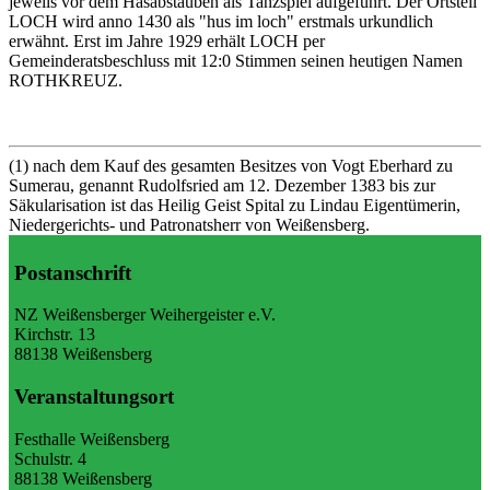
jeweils vor dem Häsabstauben als Tanzspiel aufgeführt. Der Ortsteil
LOCH wird anno 1430 als "hus im loch" erstmals urkundlich
erwähnt. Erst im Jahre 1929 erhält LOCH per
Gemeinderatsbeschluss mit 12:0 Stimmen seinen heutigen Namen
ROTHKREUZ.
(1) nach dem Kauf des gesamten Besitzes von Vogt Eberhard zu
Sumerau, genannt Rudolfsried am 12. Dezember 1383 bis zur
Säkularisation ist das Heilig Geist Spital zu Lindau Eigentümerin,
Niedergerichts- und Patronatsherr von Weißensberg.
Postanschrift
NZ Weißensberger Weihergeister e.V.
Kirchstr. 13
88138 Weißensberg
Veranstaltungsort
Festhalle Weißensberg
Schulstr. 4
88138 Weißensberg