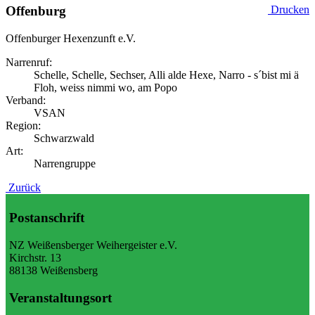
Offenburg
Drucken
Offenburger Hexenzunft e.V.
Narrenruf:
Schelle, Schelle, Sechser, Alli alde Hexe, Narro - s´bist mi ä
Floh, weiss nimmi wo, am Popo
Verband:
VSAN
Region:
Schwarzwald
Art:
Narrengruppe
Zurück
Postanschrift
NZ Weißensberger Weihergeister e.V.
Kirchstr. 13
88138 Weißensberg
Veranstaltungsort