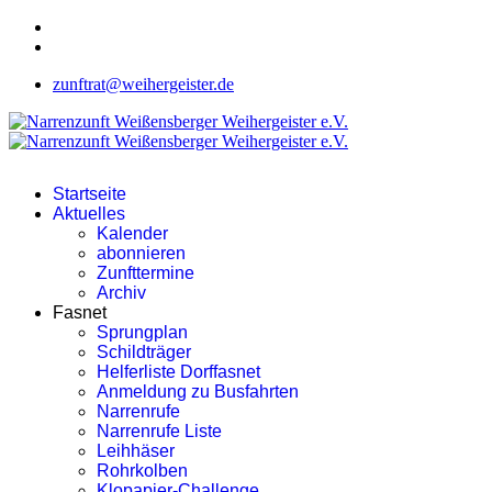
zunftrat@weihergeister.de
Startseite
Aktuelles
Kalender
abonnieren
Zunfttermine
Archiv
Fasnet
Sprungplan
Schildträger
Helferliste Dorffasnet
Anmeldung zu Busfahrten
Narrenrufe
Narrenrufe Liste
Leihhäser
Rohrkolben
Klopapier-Challenge