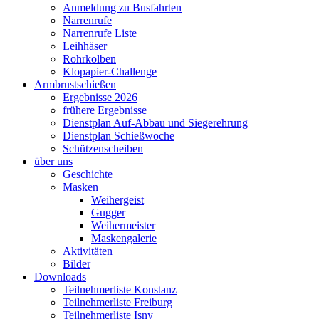
Anmeldung zu Busfahrten
Narrenrufe
Narrenrufe Liste
Leihhäser
Rohrkolben
Klopapier-Challenge
Armbrustschießen
Ergebnisse 2026
frühere Ergebnisse
Dienstplan Auf-Abbau und Siegerehrung
Dienstplan Schießwoche
Schützenscheiben
über uns
Geschichte
Masken
Weihergeist
Gugger
Weihermeister
Maskengalerie
Aktivitäten
Bilder
Downloads
Teilnehmerliste Konstanz
Teilnehmerliste Freiburg
Teilnehmerliste Isny