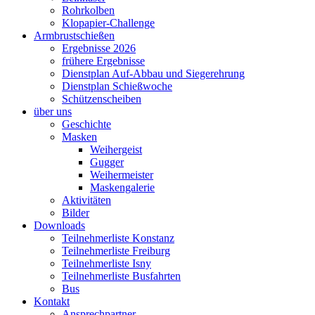
Rohrkolben
Klopapier-Challenge
Armbrustschießen
Ergebnisse 2026
frühere Ergebnisse
Dienstplan Auf-Abbau und Siegerehrung
Dienstplan Schießwoche
Schützenscheiben
über uns
Geschichte
Masken
Weihergeist
Gugger
Weihermeister
Maskengalerie
Aktivitäten
Bilder
Downloads
Teilnehmerliste Konstanz
Teilnehmerliste Freiburg
Teilnehmerliste Isny
Teilnehmerliste Busfahrten
Bus
Kontakt
Ansprechpartner