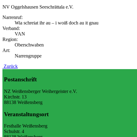
NV Oggelshausen Seeschrättala e.V.
Narrenruf:
Wia schreiat ihr au – i woiß doch au it gnau
Verband:
VAN
Region:
Oberschwaben
Art:
Narrengruppe
Zurück
Postanschrift
NZ Weißensberger Weihergeister e.V.
Kirchstr. 13
88138 Weißensberg
Veranstaltungsort
Festhalle Weißensberg
Schulstr. 4
88138 Weißensberg