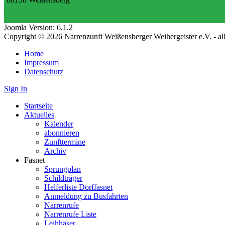
Joomla Version: 6.1.2
Copyright © 2026 Narrenzunft Weißensberger Weihergeister e.V. - a
Home
Impressum
Datenschutz
Sign In
Startseite
Aktuelles
Kalender
abonnieren
Zunfttermine
Archiv
Fasnet
Sprungplan
Schildträger
Helferliste Dorffasnet
Anmeldung zu Busfahrten
Narrenrufe
Narrenrufe Liste
Leihhäser