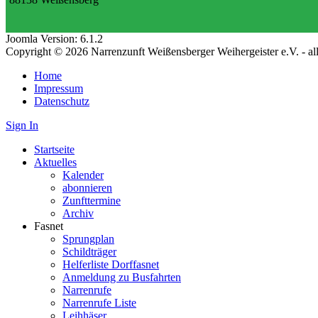
Joomla Version: 6.1.2
Copyright © 2026 Narrenzunft Weißensberger Weihergeister e.V. - a
Home
Impressum
Datenschutz
Sign In
Startseite
Aktuelles
Kalender
abonnieren
Zunfttermine
Archiv
Fasnet
Sprungplan
Schildträger
Helferliste Dorffasnet
Anmeldung zu Busfahrten
Narrenrufe
Narrenrufe Liste
Leihhäser