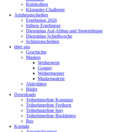
Rohrkolben
Klopapier-Challenge
Armbrustschießen
Ergebnisse 2026
frühere Ergebnisse
Dienstplan Auf-Abbau und Siegerehrung
Dienstplan Schießwoche
Schützenscheiben
über uns
Geschichte
Masken
Weihergeist
Gugger
Weihermeister
Maskengalerie
Aktivitäten
Bilder
Downloads
Teilnehmerliste Konstanz
Teilnehmerliste Freiburg
Teilnehmerliste Isny
Teilnehmerliste Busfahrten
Bus
Kontakt
Ansprechpartner