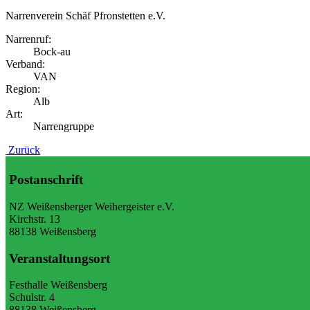
Narrenverein Schäf Pfronstetten e.V.
Narrenruf:
Bock-au
Verband:
VAN
Region:
Alb
Art:
Narrengruppe
Zurück
Postanschrift
NZ Weißensberger Weihergeister e.V.
Kirchstr. 13
88138 Weißensberg
Veranstaltungsort
Festhalle Weißensberg
Schulstr. 4
88138 Weißensberg