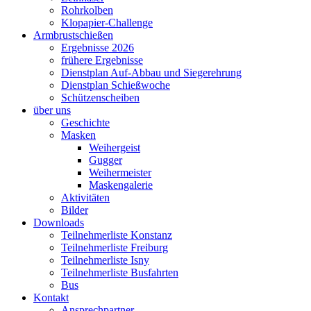
Rohrkolben
Klopapier-Challenge
Armbrustschießen
Ergebnisse 2026
frühere Ergebnisse
Dienstplan Auf-Abbau und Siegerehrung
Dienstplan Schießwoche
Schützenscheiben
über uns
Geschichte
Masken
Weihergeist
Gugger
Weihermeister
Maskengalerie
Aktivitäten
Bilder
Downloads
Teilnehmerliste Konstanz
Teilnehmerliste Freiburg
Teilnehmerliste Isny
Teilnehmerliste Busfahrten
Bus
Kontakt
Ansprechpartner