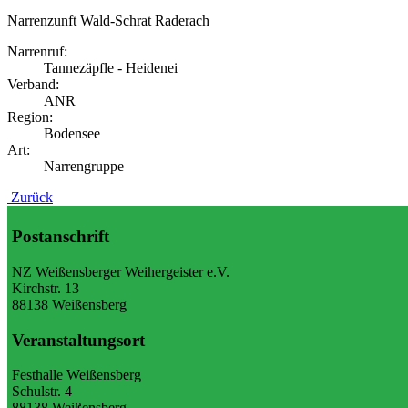
Narrenzunft Wald-Schrat Raderach
Narrenruf:
Tannezäpfle - Heidenei
Verband:
ANR
Region:
Bodensee
Art:
Narrengruppe
Zurück
Postanschrift
NZ Weißensberger Weihergeister e.V.
Kirchstr. 13
88138 Weißensberg
Veranstaltungsort
Festhalle Weißensberg
Schulstr. 4
88138 Weißensberg