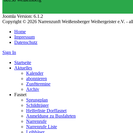
Joomla Version: 6.1.2
Copyright © 2026 Narrenzunft Weißensberger Weihergeister e.V. - a
Home
Impressum
Datenschutz
Sign In
Startseite
Aktuelles
Kalender
abonnieren
Zunfttermine
Archiv
Fasnet
Sprungplan
Schildträger
Helferliste Dorffasnet
Anmeldung zu Busfahrten
Narrenrufe
Narrenrufe Liste
Leihhäser