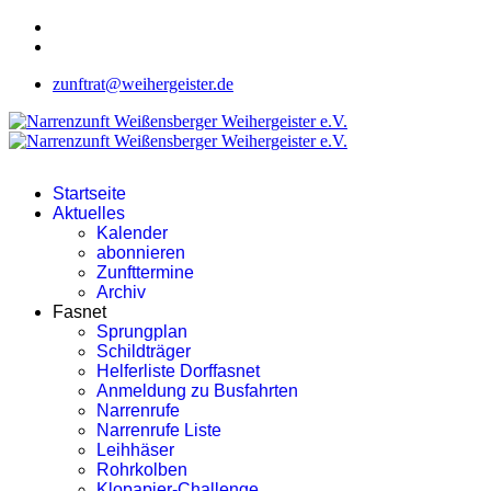
zunftrat@weihergeister.de
Startseite
Aktuelles
Kalender
abonnieren
Zunfttermine
Archiv
Fasnet
Sprungplan
Schildträger
Helferliste Dorffasnet
Anmeldung zu Busfahrten
Narrenrufe
Narrenrufe Liste
Leihhäser
Rohrkolben
Klopapier-Challenge