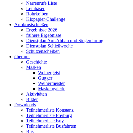
Narrenrufe Liste
Leihhäser
Rohrkolben
Klopapier-Challenge
Armbrustschießen
Ergebnisse 2026
frühere Ergebnisse
Dienstplan Auf-Abbau und Siegerehrung
Dienstplan Schießwoche
Schützenscheiben
über uns
Geschichte
Masken
Weihergeist
Gugger
Weihermeister
Maskengalerie
Aktivitäten
Bilder
Downloads
Teilnehmerliste Konstanz
Teilnehmerliste Freiburg
Teilnehmerliste Isny
Teilnehmerliste Busfahrten
Bus