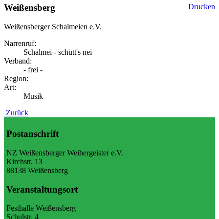
Weißensberg
Drucken
Weißensberger Schalmeien e.V.
Narrenruf:
Schalmei - schütt's nei
Verband:
- frei -
Region:
Art:
Musik
Zurück
Postanschrift
NZ Weißensberger Weihergeister e.V.
Kirchstr. 13
88138 Weißensberg
Veranstaltungsort
Festhalle Weißensberg
Schulstr. 4