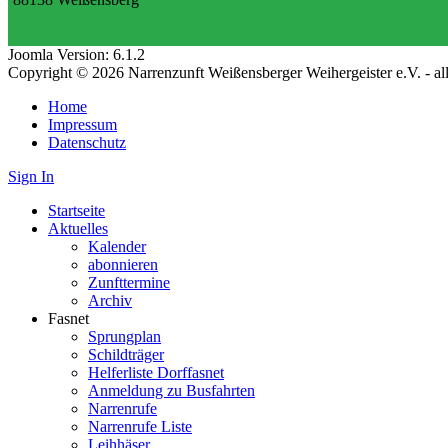
Joomla Version: 6.1.2
Copyright © 2026 Narrenzunft Weißensberger Weihergeister e.V. - a
Home
Impressum
Datenschutz
Sign In
Startseite
Aktuelles
Kalender
abonnieren
Zunfttermine
Archiv
Fasnet
Sprungplan
Schildträger
Helferliste Dorffasnet
Anmeldung zu Busfahrten
Narrenrufe
Narrenrufe Liste
Leihhäser