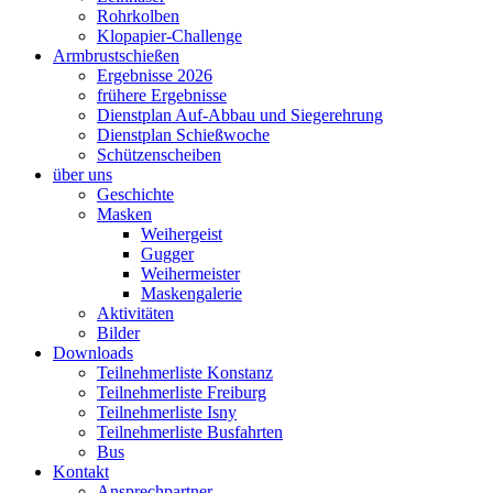
Rohrkolben
Klopapier-Challenge
Armbrustschießen
Ergebnisse 2026
frühere Ergebnisse
Dienstplan Auf-Abbau und Siegerehrung
Dienstplan Schießwoche
Schützenscheiben
über uns
Geschichte
Masken
Weihergeist
Gugger
Weihermeister
Maskengalerie
Aktivitäten
Bilder
Downloads
Teilnehmerliste Konstanz
Teilnehmerliste Freiburg
Teilnehmerliste Isny
Teilnehmerliste Busfahrten
Bus
Kontakt
Ansprechpartner