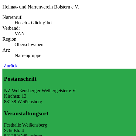
Heimat- und Narrenverein Bolstern e.V.
Narrenruf:
Hosch - Glick g´het
Verband:
VAN
Region:
Oberschwaben
Art:
Narrengruppe
Zurück
Postanschrift
NZ Weißensberger Weihergeister e.V.
Kirchstr. 13
88138 Weißensberg
Veranstaltungsort
Festhalle Weißensberg
Schulstr. 4
88138 Weißensberg