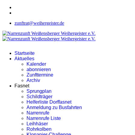
zunftrat@weihergeister.de
Startseite
Aktuelles
Kalender
abonnieren
Zunfttermine
Archiv
Fasnet
Sprungplan
Schildträger
Helferliste Dorffasnet
Anmeldung zu Busfahrten
Narrenrufe
Narrenrufe Liste
Leihhäser
Rohrkolben
Klopapier-Challenge