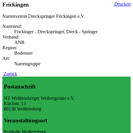
Frickingen
Drucken
Narrenverein Dreckspringer Frickingen e.V.
Narrenruf:
Frickinger - Dreckspringer, Dreck - Springer
Verband:
ANR
Region:
Bodensee
Art:
Narrengruppe
Zurück
Postanschrift
NZ Weißensberger Weihergeister e.V.
Kirchstr. 13
88138 Weißensberg
Veranstaltungsort
Festhalle Weißensberg