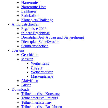
Narrenrufe
Narrenrufe Liste
Leihhäser
Rohrkolben
Klopapier-Challenge
Armbrustschießen
Ergebnisse 2026
frühere Ergebnisse
Dienstplan Auf-Abbau und Siegerehrung
Dienstplan Schießwoche
Schützenscheiben
über uns
Geschichte
Masken
Weihergeist
Gugger
Weihermeister
Maskengalerie
Aktivitäten
Bilder
Downloads
Teilnehmerliste Konstanz
Teilnehmerliste Freiburg
Teilnehmerliste Isny
Teilnehmerliste Busfahrten