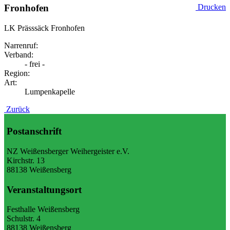
Fronhofen
Drucken
LK Prässsäck Fronhofen
Narrenruf:
Verband:
- frei -
Region:
Art:
Lumpenkapelle
Zurück
Postanschrift
NZ Weißensberger Weihergeister e.V.
Kirchstr. 13
88138 Weißensberg
Veranstaltungsort
Festhalle Weißensberg
Schulstr. 4
88138 Weißensberg