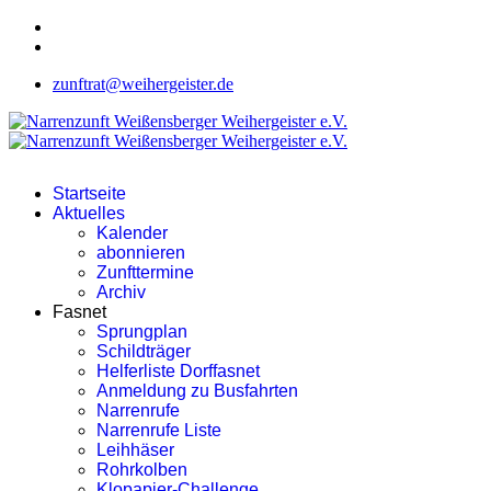
zunftrat@weihergeister.de
Startseite
Aktuelles
Kalender
abonnieren
Zunfttermine
Archiv
Fasnet
Sprungplan
Schildträger
Helferliste Dorffasnet
Anmeldung zu Busfahrten
Narrenrufe
Narrenrufe Liste
Leihhäser
Rohrkolben
Klopapier-Challenge