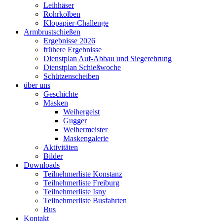
Leihhäser
Rohrkolben
Klopapier-Challenge
Armbrustschießen
Ergebnisse 2026
frühere Ergebnisse
Dienstplan Auf-Abbau und Siegerehrung
Dienstplan Schießwoche
Schützenscheiben
über uns
Geschichte
Masken
Weihergeist
Gugger
Weihermeister
Maskengalerie
Aktivitäten
Bilder
Downloads
Teilnehmerliste Konstanz
Teilnehmerliste Freiburg
Teilnehmerliste Isny
Teilnehmerliste Busfahrten
Bus
Kontakt