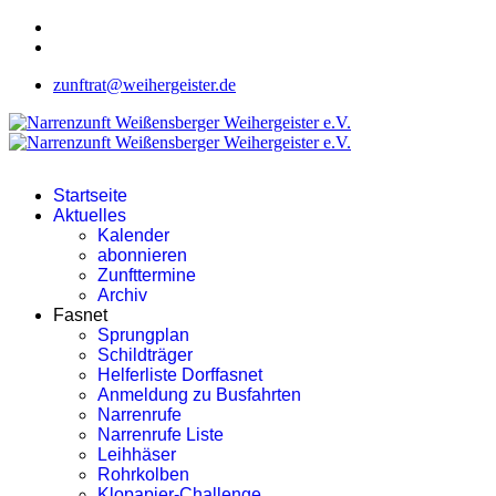
zunftrat@weihergeister.de
Startseite
Aktuelles
Kalender
abonnieren
Zunfttermine
Archiv
Fasnet
Sprungplan
Schildträger
Helferliste Dorffasnet
Anmeldung zu Busfahrten
Narrenrufe
Narrenrufe Liste
Leihhäser
Rohrkolben
Klopapier-Challenge