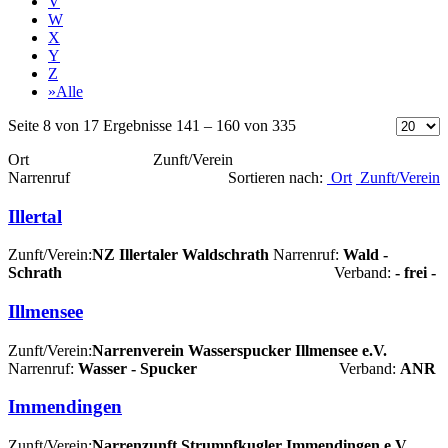
V
W
X
Y
Z
»Alle
Seite 8 von 17 Ergebnisse 141 – 160 von 335
Ort Zunft/Verein
Narrenruf
Sortieren nach:
Ort
Zunft/Verein
Illertal
Zunft/Verein:
NZ Illertaler Waldschrath
Narrenruf:
Wald -
Schrath
Verband:
- frei -
Illmensee
Zunft/Verein:
Narrenverein Wasserspucker Illmensee e.V.
Narrenruf:
Wasser - Spucker
Verband:
ANR
Immendingen
Zunft/Verein:
Narrenzunft Strumpfkugler Immendingen e.V.