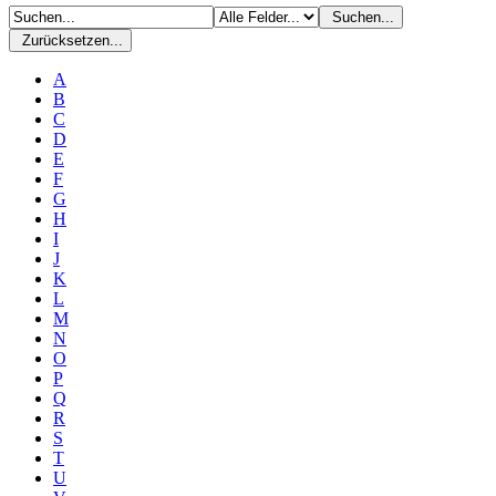
Suchen...
Zurücksetzen...
A
B
C
D
E
F
G
H
I
J
K
L
M
N
O
P
Q
R
S
T
U