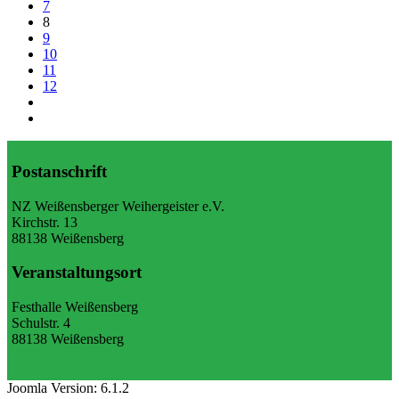
7
8
9
10
11
12
Postanschrift
NZ Weißensberger Weihergeister e.V.
Kirchstr. 13
88138 Weißensberg
Veranstaltungsort
Festhalle Weißensberg
Schulstr. 4
88138 Weißensberg
Joomla Version: 6.1.2