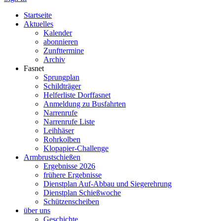
Startseite
Aktuelles
Kalender
abonnieren
Zunfttermine
Archiv
Fasnet
Sprungplan
Schildträger
Helferliste Dorffasnet
Anmeldung zu Busfahrten
Narrenrufe
Narrenrufe Liste
Leihhäser
Rohrkolben
Klopapier-Challenge
Armbrustschießen
Ergebnisse 2026
frühere Ergebnisse
Dienstplan Auf-Abbau und Siegerehrung
Dienstplan Schießwoche
Schützenscheiben
über uns
Geschichte