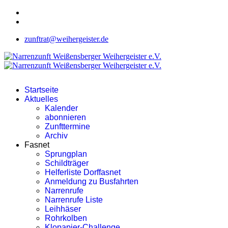
zunftrat@weihergeister.de
Startseite
Aktuelles
Kalender
abonnieren
Zunfttermine
Archiv
Fasnet
Sprungplan
Schildträger
Helferliste Dorffasnet
Anmeldung zu Busfahrten
Narrenrufe
Narrenrufe Liste
Leihhäser
Rohrkolben
Klopapier-Challenge