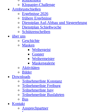
Rohrkolben
Klopapier-Challenge
Armbrustschießen
Ergebnisse 2026
frühere Ergebnisse
Dienstplan Auf-Abbau und Siegerehrung
Dienstplan Schießwoche
Schützenscheiben
über uns
Geschichte
Masken
Weihergeist
Gugger
Weihermeister
Maskengalerie
Aktivitäten
Bilder
Downloads
Teilnehmerliste Konstanz
Teilnehmerliste Freiburg
Teilnehmerliste Isny
Teilnehmerliste Busfahrten
Bus
Kontakt
Ansprechpartner