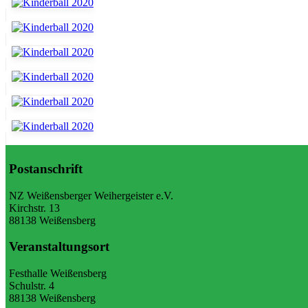
Postanschrift
NZ Weißensberger Weihergeister e.V.
Kirchstr. 13
88138 Weißensberg
Veranstaltungsort
Festhalle Weißensberg
Schulstr. 4
88138 Weißensberg