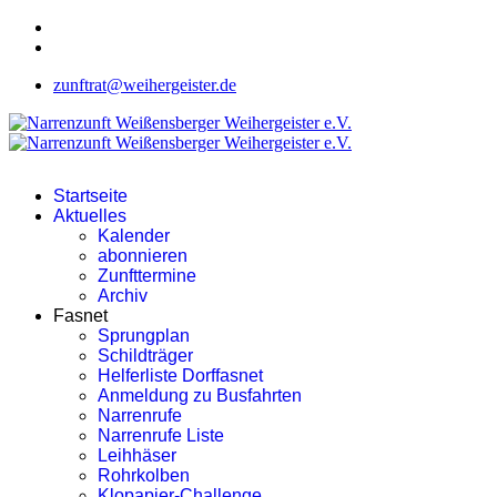
zunftrat@weihergeister.de
Startseite
Aktuelles
Kalender
abonnieren
Zunfttermine
Archiv
Fasnet
Sprungplan
Schildträger
Helferliste Dorffasnet
Anmeldung zu Busfahrten
Narrenrufe
Narrenrufe Liste
Leihhäser
Rohrkolben
Klopapier-Challenge