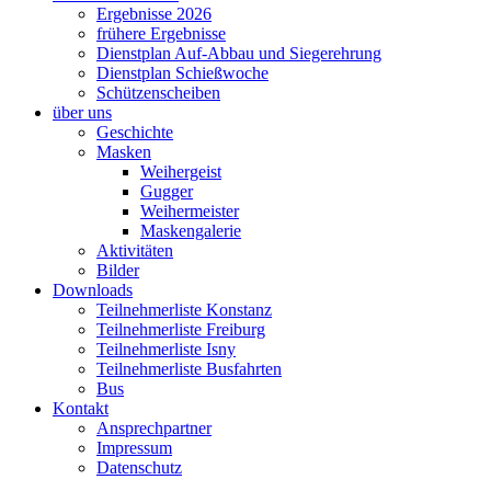
Ergebnisse 2026
frühere Ergebnisse
Dienstplan Auf-Abbau und Siegerehrung
Dienstplan Schießwoche
Schützenscheiben
über uns
Geschichte
Masken
Weihergeist
Gugger
Weihermeister
Maskengalerie
Aktivitäten
Bilder
Downloads
Teilnehmerliste Konstanz
Teilnehmerliste Freiburg
Teilnehmerliste Isny
Teilnehmerliste Busfahrten
Bus
Kontakt
Ansprechpartner
Impressum
Datenschutz