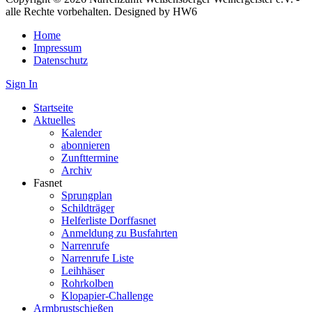
alle Rechte vorbehalten. Designed by HW6
Home
Impressum
Datenschutz
Sign In
Startseite
Aktuelles
Kalender
abonnieren
Zunfttermine
Archiv
Fasnet
Sprungplan
Schildträger
Helferliste Dorffasnet
Anmeldung zu Busfahrten
Narrenrufe
Narrenrufe Liste
Leihhäser
Rohrkolben
Klopapier-Challenge
Armbrustschießen