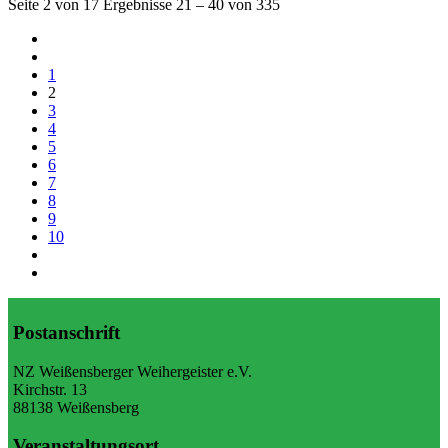
Seite 2 von 17 Ergebnisse 21 – 40 von 335
1
2
3
4
5
6
7
8
9
10
Postanschrift
NZ Weißensberger Weihergeister e.V.
Kirchstr. 13
88138 Weißensberg
Veranstaltungsort