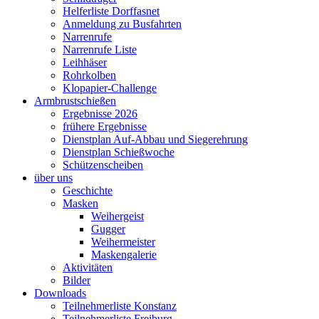
Helferliste Dorffasnet
Anmeldung zu Busfahrten
Narrenrufe
Narrenrufe Liste
Leihhäser
Rohrkolben
Klopapier-Challenge
Armbrustschießen
Ergebnisse 2026
frühere Ergebnisse
Dienstplan Auf-Abbau und Siegerehrung
Dienstplan Schießwoche
Schützenscheiben
über uns
Geschichte
Masken
Weihergeist
Gugger
Weihermeister
Maskengalerie
Aktivitäten
Bilder
Downloads
Teilnehmerliste Konstanz
Teilnehmerliste Freiburg