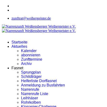
zunftrat@weihergeister.de
Startseite
Aktuelles
Kalender
abonnieren
Zunfttermine
Archiv
Fasnet
Sprungplan
Schildträger
Helferliste Dorffasnet
Anmeldung zu Busfahrten
Narrenrufe
Narrenrufe Liste
Leihhäser
Rohrkolben
Klopapier-Challenge