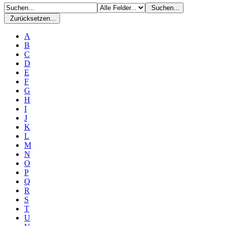
Suchen...
Zurücksetzen...
A
B
C
D
E
F
G
H
I
J
K
L
M
N
O
P
Q
R
S
T
U