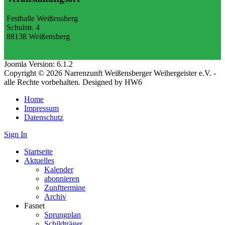
Festhalle Weißensberg
Schulstr. 4
88138 Weißensberg
Joomla Version: 6.1.2
Copyright © 2026 Narrenzunft Weißensberger Weihergeister e.V. -
alle Rechte vorbehalten. Designed by HW6
Home
Impressum
Datenschutz
Sign In
Startseite
Aktuelles
Kalender
abonnieren
Zunfttermine
Archiv
Fasnet
Sprungplan
Schildträger