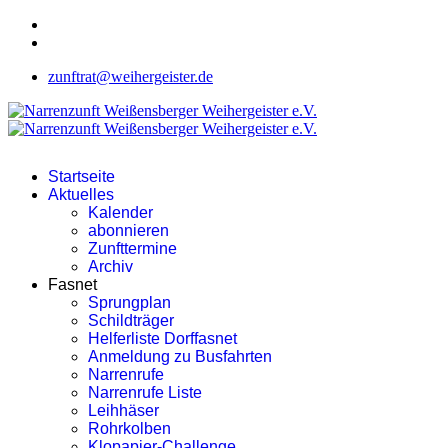
zunftrat@weihergeister.de
Startseite
Aktuelles
Kalender
abonnieren
Zunfttermine
Archiv
Fasnet
Sprungplan
Schildträger
Helferliste Dorffasnet
Anmeldung zu Busfahrten
Narrenrufe
Narrenrufe Liste
Leihhäser
Rohrkolben
Klopapier-Challenge