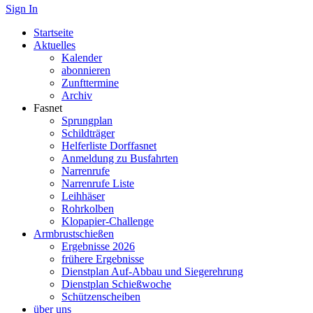
Sign In
Startseite
Aktuelles
Kalender
abonnieren
Zunfttermine
Archiv
Fasnet
Sprungplan
Schildträger
Helferliste Dorffasnet
Anmeldung zu Busfahrten
Narrenrufe
Narrenrufe Liste
Leihhäser
Rohrkolben
Klopapier-Challenge
Armbrustschießen
Ergebnisse 2026
frühere Ergebnisse
Dienstplan Auf-Abbau und Siegerehrung
Dienstplan Schießwoche
Schützenscheiben
über uns